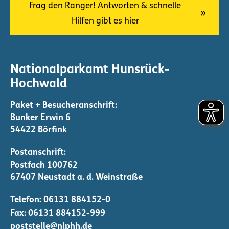
m
Frag den Ranger! Antworten & schnelle
m
Hilfen gibt es hier
e
r
i
Nationalparkamt Hunsrück-
e
Hochwald
r
u
n
Bunker Erwin 6
g
54422 Börfink
d
e
r
B
Telefon:
06131 884152-0
e
Fax: 06131 884152-999
i
poststelle@nlphh.de