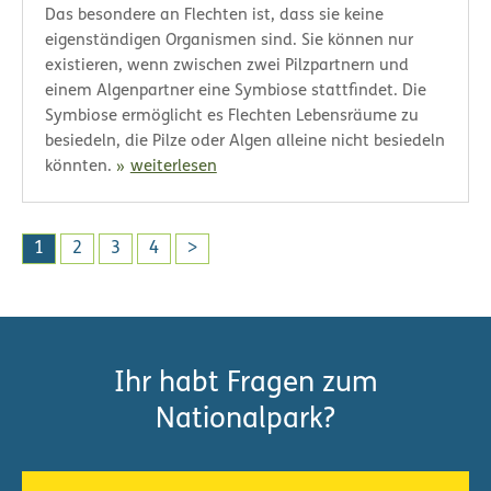
Das besondere an Flechten ist, dass sie keine
eigenständigen Organismen sind. Sie können nur
existieren, wenn zwischen zwei Pilzpartnern und
einem Algenpartner eine Symbiose stattfindet. Die
Symbiose ermöglicht es Flechten Lebensräume zu
besiedeln, die Pilze oder Algen alleine nicht besiedeln
könnten.
weiterlesen
S
1
2
3
4
>
e
i
t
e
Ihr habt Fragen zum
n
Nationalpark?
n
u