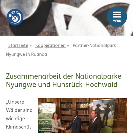
Z
Z
u
u
m
m
MENÜ
I
H
n
a
h
u
a
p
Startseite
»
Kooperationen
»
Partner-Nationalpark
l
t
Nyungwe in Ruanda
t
m
e
n
Zusammenarbeit der Nationalparke
ü
Nyungwe und Hunsrück-Hochwald
„Unsere
Wälder sind
wichtige
Klimaschüt