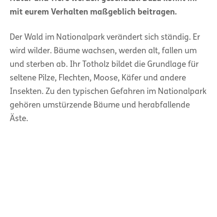
mit eurem Verhalten maßgeblich beitragen.
Der Wald im Nationalpark verändert sich ständig. Er
wird wilder. Bäume wachsen, werden alt, fallen um
und sterben ab. Ihr Totholz bildet die Grundlage für
seltene Pilze, Flechten, Moose, Käfer und andere
Insekten. Zu den typischen Gefahren im Nationalpark
gehören umstürzende Bäume und herabfallende
Äste.
Bitte beachtet folgende Hinweise:
Bitte achtet auf Totholz und umgestürzte Bäume: Die
Benutzung der Wege erfolgt auf eigene Gefahr! Das
freie Betreten des Waldes zu Fuß ist erlaubt,
Rollstuhlfahren und Skilaufen ebenso. Allerdings auf
eigene Gefahr. Ausnahme: Naturwaldreservate und