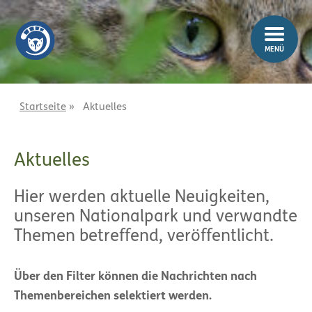
Z
Z
u
u
m
m
MENÜ
I
H
n
a
h
u
a
p
Startseite
»
Aktuelles
l
t
t
m
Aktuelles
e
n
ü
Hier werden aktuelle Neuigkeiten,
unseren Nationalpark und verwandte
Themen betreffend, veröffentlicht.
Über den Filter können die Nachrichten nach
Themenbereichen selektiert werden.