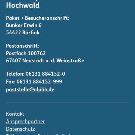
r
Hochwald
u
n
g
Bunker Erwin 6
54422 Börfink
d
e
r
B
e
Telefon:
06131 884152-0
i
Fax: 06131 884152-999
t
poststelle@nlphh.de
r
ä
g
Kontakt
e
Ansprechpartner
Datenschutz