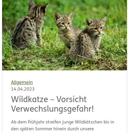
Allgemein
14.04.2023
Wildkatze – Vorsicht
Verwechslungsgefahr!
Ab dem Frühjahr streifen junge Wildkätzchen bis in
den späten Sommer hinein durch unsere