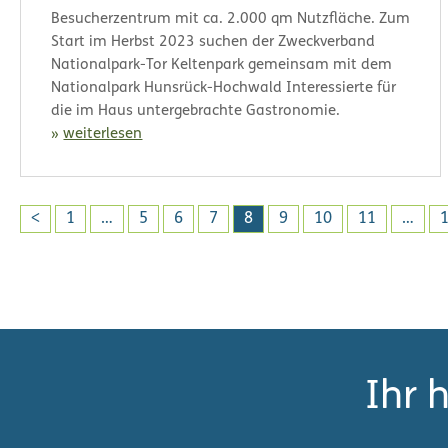
Besucherzentrum mit ca. 2.000 qm Nutzfläche. Zum
Start im Herbst 2023 suchen der Zweckverband
Nationalpark-Tor Keltenpark gemeinsam mit dem
Nationalpark Hunsrück-Hochwald Interessierte für
die im Haus untergebrachte Gastronomie.
weiterlesen
S
<
1
…
5
6
7
8
9
10
11
…
e
i
t
e
n
Ihr 
n
u