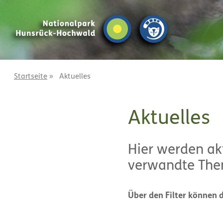
Z
Z
u
u
m
m
I
H
n
a
h
u
a
p
Startseite
»
Aktuelles
l
t
t
m
e
Aktuelles
n
ü
Hier werden ak
verwandte Them
Über den Filter können 