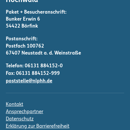
Hochwald
r
u
n
Bunker Erwin 6
g
54422 Börfink
d
e
r
B
Telefon:
06131 884152-0
e
Fax: 06131 884152-999
i
poststelle@nlphh.de
t
r
ä
Kontakt
g
Ansprechpartner
e
Datenschutz
Erklärung zur Barrierefreiheit