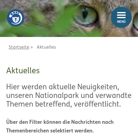
Z
Z
u
u
m
m
MENÜ
I
H
n
a
h
u
a
p
Startseite
»
Aktuelles
l
t
t
m
Aktuelles
e
n
ü
Hier werden aktuelle Neuigkeiten,
unseren Nationalpark und verwandte
Themen betreffend, veröffentlicht.
Über den Filter können die Nachrichten nach
Themenbereichen selektiert werden.