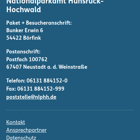
Nationalparkamt Hunsrück-
e
Hochwald
r
u
n
Bunker Erwin 6
g
54422 Börfink
d
e
r
B
Telefon:
06131 884152-0
e
Fax: 06131 884152-999
i
poststelle@nlphh.de
t
r
ä
Kontakt
g
Ansprechpartner
e
Datenschutz