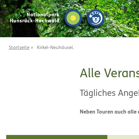
Z
Z
u
u
m
m
I
H
n
a
h
u
a
p
Startseite
»
Kirkel-Neuhäusel.
l
t
t
m
e
Alle Veran
n
ü
Tägliches Ange
Neben Touren auch alle