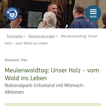
Z
Z
u
u
m
m
MENÜ
I
H
n
a
h
u
a
p
Startseite
»
Veranstaltungen
»
Meulenwaldtag: Unser
l
t
Holz – vom Wald ins Leben
t
m
e
n
Forstamt Trier
ü
Meulenwaldtag: Unser Holz – vom
Wald ins Leben
Nationalpark-Infostand mit Mitmach-
Aktionen