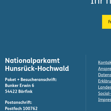
Ihr 
F
Nationalparkamt
Kontak
Hunsrück-Hochwald
Anspre
Daten
Erkläru
Bunker Erwin 6
Landes
54422 Börfink
Social
Impre