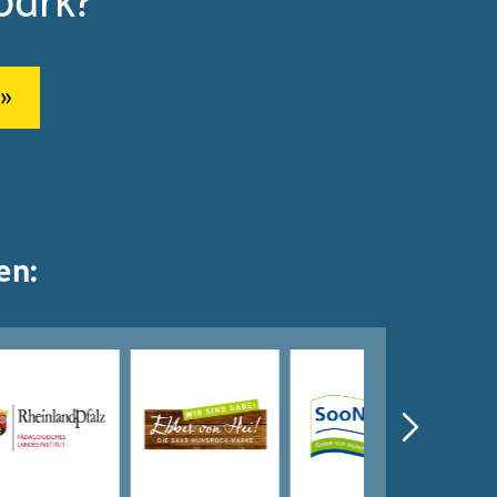
park?
en: