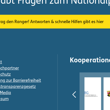
habt Fragen zum National
rag den Ranger! Antworten & schnelle Hilfen gibt es hier
Kooperation
t
chpartner
schutz
ng zur Barrierefreiheit
transparenzgesetz
-Media
ssum