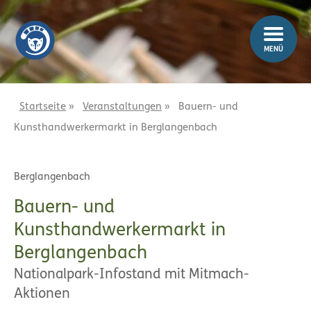
Z
Z
u
u
m
m
MENÜ
I
H
n
a
h
u
a
p
Startseite
»
Veranstaltungen
»
Bauern- und
l
t
Kunsthandwerkermarkt in Berglangenbach
t
m
e
n
Berglangenbach
ü
Bauern- und
Kunsthandwerkermarkt in
Berglangenbach
Nationalpark-Infostand mit Mitmach-
Aktionen