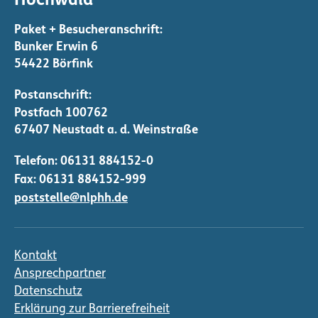
Hochwald
r
u
n
Bunker Erwin 6
g
54422 Börfink
d
e
r
B
Telefon:
06131 884152-0
e
Fax: 06131 884152-999
i
poststelle@nlphh.de
t
r
ä
Kontakt
g
Ansprechpartner
e
Datenschutz
Erklärung zur Barrierefreiheit