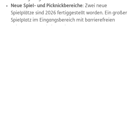
Neue Spiel- und Picknickbereiche
: Zwei neue
Spielplätze sind 2026 fertiggestellt worden. Ein großer
Spielplatz im Eingangsbereich mit barrierefreien
Spielgeräten und ein zweiter neu gestalteter
Spielbereich in der Nähe des Wolfsgeheges.
Barrierefreie Wege:
Für Rollstuhlfahrende,
Gehbeeinträchtigte und Familien mit Kinderwagen
werden die barrierefreien Wege verbessert.
Bildungs- und Freizeitangebote:
Orte für
Nationalpark-Erlebnisprogramme, Familienfeiern und
Kindergeburtstage entstehen.