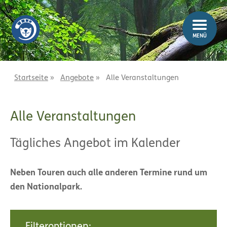
Z
Z
u
u
m
m
MENÜ
I
H
n
a
h
u
a
p
Startseite
»
Angebote
»
Alle Veranstaltungen
l
t
t
m
Alle Veranstaltungen
e
n
ü
Tägliches Angebot im Kalender
Neben Touren auch alle anderen Termine rund um
den Nationalpark.