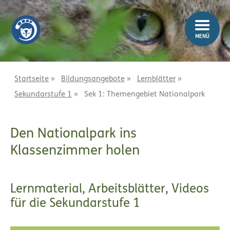
Z
Z
u
u
m
m
MENÜ
I
H
n
a
h
u
a
p
Startseite
»
Bildungsangebote
»
Lernblätter
»
l
t
Sekundarstufe 1
»
Sek 1: Themengebiet Nationalpark
t
m
e
n
Den Nationalpark ins
ü
Klassenzimmer holen
Lernmaterial, Arbeitsblätter, Videos
für die Sekundarstufe 1