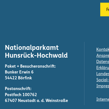
F
Nationalparkamt
Kontak
Hunsrück-Hochwald
Anspre
Daten
Erkläru
Bunker Erwin 6
Landes
54422 Börfink
Social
Impre
Intern