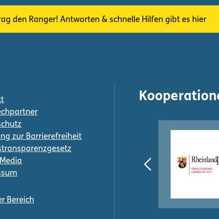
rag den Ranger! Antworten & schnelle Hilfen gibt es hier
Kooperation
t
chpartner
schutz
ng zur Barrierefreiheit
transparenzgesetz
-Media
ssum
er Bereich