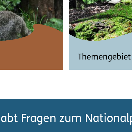
Themengebiet 
Einblicke in den Natio
ndarstufe 1
Lernmaterial, Arbeitsbl
habt Fragen zum National