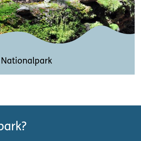
Nationalpark
nalpark:
ätter, Videos für die Sekundarstufe 1
park?