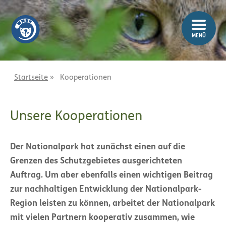
Z
Z
u
u
m
m
MENÜ
I
H
n
a
h
u
a
p
Startseite
»
Kooperationen
l
t
t
m
Unsere Kooperationen
e
n
ü
Der Nationalpark hat zunächst einen auf die
Grenzen des Schutzgebietes ausgerichteten
Auftrag. Um aber ebenfalls einen wichtigen Beitrag
zur nachhaltigen Entwicklung der Nationalpark-
Region leisten zu können, arbeitet der Nationalpark
mit vielen Partnern kooperativ zusammen, wie