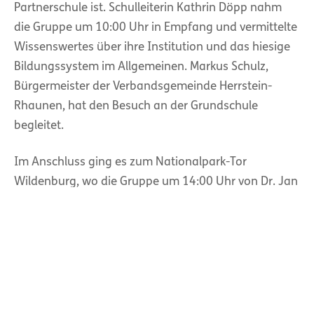
Partnerschule ist. Schulleiterin Kathrin Döpp nahm
die Gruppe um 10:00 Uhr in Empfang und vermittelte
Wissenswertes über ihre Institution und das hiesige
Bildungssystem im Allgemeinen. Markus Schulz,
Bürgermeister der Verbandsgemeinde Herrstein-
Rhaunen, hat den Besuch an der Grundschule
begleitet.
Im Anschluss ging es zum Nationalpark-Tor
Wildenburg, wo die Gruppe um 14:00 Uhr von Dr. Jan
Rommelfanger, Leiter der Abteilung 2,
Umweltbildung, Naturerleben, Regionalentwicklung,
Nationalpark-Tore, begrüßt wurde und eine
Einführung in die speziellen Bildungsangebote für
Kindergruppen des Nationalparks erhielt. Den
praktischen Teil übernahm Rangerin Verena