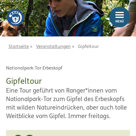
Z
Z
u
u
m
m
MENÜ
I
H
n
a
h
u
a
p
Startseite
»
Veranstaltungen
»
Gipfeltour
l
t
t
m
Nationalpark-Tor Erbeskopf
e
n
Gipfeltour
ü
Eine Tour geführt von Ranger*innen vom
Nationalpark-Tor zum Gipfel des Erbeskopfs
mit wilden Natureindrücken, aber auch tolle
Weitblicke vom Gipfel. Immer freitags.