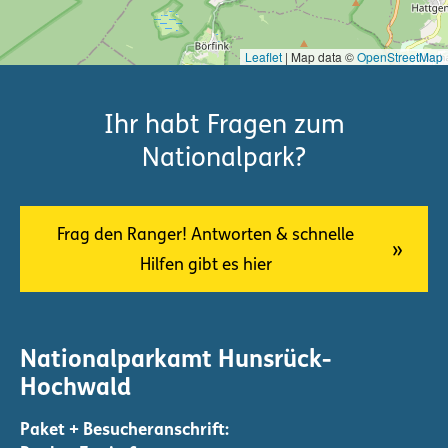
Leaflet
| Map data ©
OpenStreetMap
Ihr habt Fragen zum
Nationalpark?
Frag den Ranger! Antworten & schnelle
Hilfen gibt es hier
Nationalparkamt Hunsrück-
Hochwald