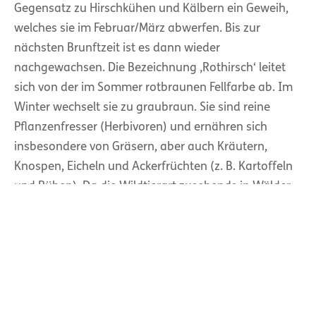
Gegensatz zu Hirschkühen und Kälbern ein Geweih,
welches sie im Februar/März abwerfen. Bis zur
nächsten Brunftzeit ist es dann wieder
nachgewachsen. Die Bezeichnung ‚Rothirsch‘ leitet
sich von der im Sommer rotbraunen Fellfarbe ab. Im
Winter wechselt sie zu graubraun. Sie sind reine
Pflanzenfresser (Herbivoren) und ernähren sich
insbesondere von Gräsern, aber auch Kräutern,
Knospen, Eicheln und Ackerfrüchten (z. B. Kartoffeln
und Rüben). Da die Wildtierart zusehends in Wälder
vertrieben wird, frisst sie heutzutage oft Baumrinde
und Blatttriebe.