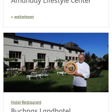
Amahady Lifestyle Center
weiterlesen
Hotel
Restaurant
Buchnas Landhotel