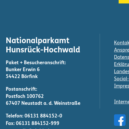
m
e
r
i
e
Nationalparkamt
Kontak
r
Hunsrück-Hochwald
Anspre
u
Daten
Erkläru
n
Bunker Erwin 6
Landes
g
54422 Börfink
Social
d
Impre
e
Intern
r
B
Telefon:
06131 884152-0
e
Fax: 06131 884152-999