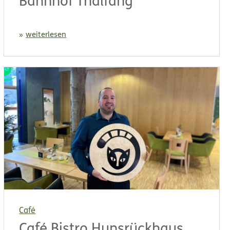
Bahnhof Thalfang
weiterlesen
Café
Café Bistro Hunsrückhaus