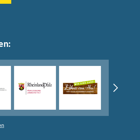
en:
en