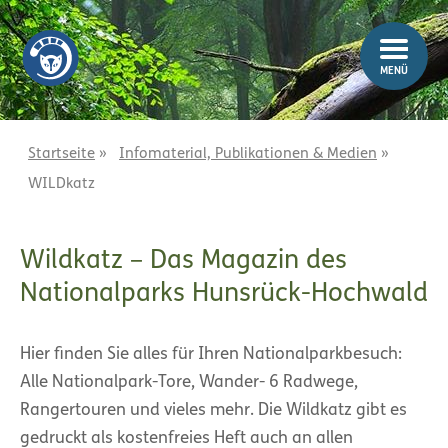
Z
Z
u
u
m
m
MENÜ
I
H
n
a
h
u
a
p
Startseite
»
Infomaterial, Publikationen & Medien
»
l
t
WILDkatz
t
m
e
n
Wildkatz – Das Magazin des
ü
Nationalparks Hunsrück-Hochwald
Hier finden Sie alles für Ihren Nationalparkbesuch:
Alle Nationalpark-Tore, Wander- 6 Radwege,
Rangertouren und vieles mehr. Die Wildkatz gibt es
gedruckt als kostenfreies Heft auch an allen