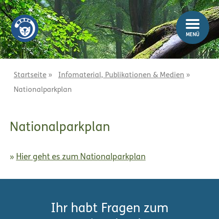
Z
Z
u
u
m
m
MENÜ
I
H
n
a
h
u
a
p
Startseite
»
Infomaterial, Publikationen & Medien
»
l
t
Nationalparkplan
t
m
e
n
Nationalparkplan
ü
Hier geht es zum Nationalparkplan
Ihr habt Fragen zum