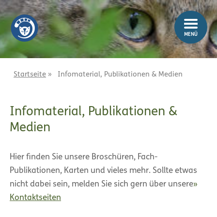
Z
Z
u
u
m
m
MENÜ
I
H
n
a
h
u
a
p
Startseite
»
Infomaterial, Publikationen & Medien
l
t
t
m
Infomaterial, Publikationen &
e
n
Medien
ü
Hier finden Sie unsere Broschüren, Fach-
Publikationen, Karten und vieles mehr. Sollte etwas
nicht dabei sein, melden Sie sich gern über unsere
Kontaktseiten