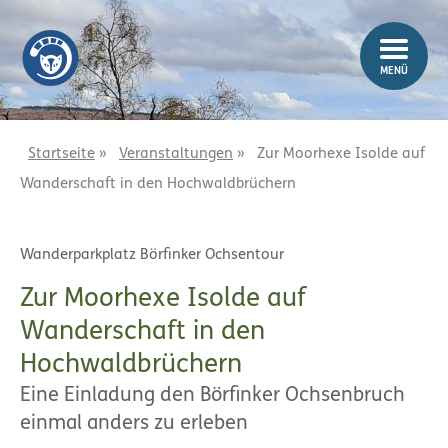
Z
Z
u
u
m
m
MENÜ
I
H
n
a
h
u
a
p
Startseite
»
Veranstaltungen
»
Zur Moorhexe Isolde auf
l
t
Wanderschaft in den Hochwaldbrüchern
t
m
e
n
Wanderparkplatz Börfinker Ochsentour
ü
Zur Moorhexe Isolde auf
Wanderschaft in den
Hochwaldbrüchern
Eine Einladung den Börfinker Ochsenbruch
einmal anders zu erleben