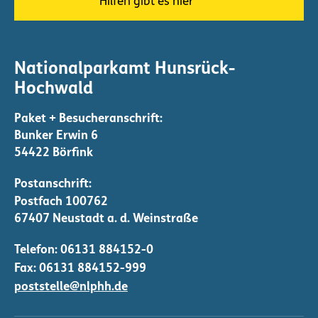
Hilfen gibt es hier
Nationalparkamt Hunsrück-
Hochwald
Bunker Erwin 6
54422 Börfink
Telefon:
06131 884152-0
Fax: 06131 884152-999
poststelle@nlphh.de