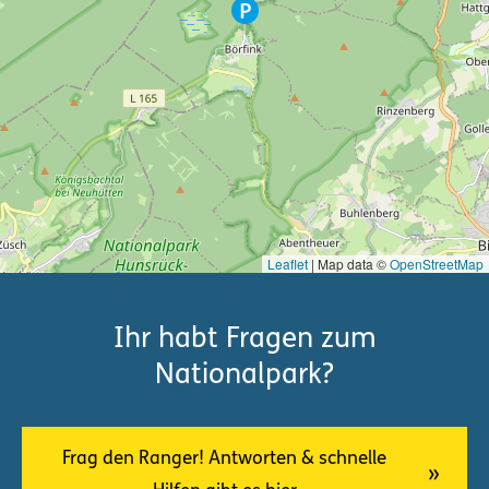
Leaflet
| Map data ©
OpenStreetMap
Ihr habt Fragen zum
Nationalpark?
Frag den Ranger! Antworten & schnelle