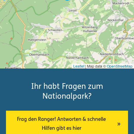
Leaflet
| Map data ©
OpenStreetMap
Ihr habt Fragen zum
Nationalpark?
Frag den Ranger! Antworten & schnelle
Hilfen gibt es hier