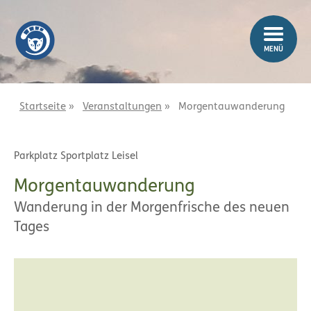
Z
Z
u
u
m
m
MENÜ
I
H
n
a
h
u
a
p
Startseite
»
Veranstaltungen
»
Morgentauwanderung
l
t
t
m
Parkplatz Sportplatz Leisel
e
n
Morgentauwanderung
ü
Wanderung in der Morgenfrische des neuen
Tages