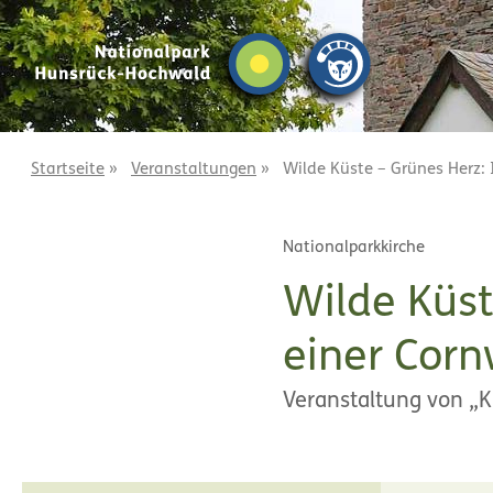
Z
Z
u
u
m
m
I
H
n
a
h
u
a
p
Startseite
»
Veranstaltungen
»
Wilde Küste – Grünes Herz: 
l
t
t
m
Nationalparkkirche
e
n
Wilde Küst
ü
einer Corn
Veranstaltung von „K