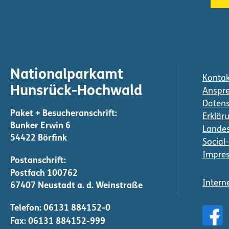
Nationalparkamt
Kontak
Hunsrück-Hochwald
Anspre
Daten
Erkläru
Bunker Erwin 6
Landes
54422 Börfink
Social
Impre
Intern
Telefon:
06131 884152-0
Fax: 06131 884152-999