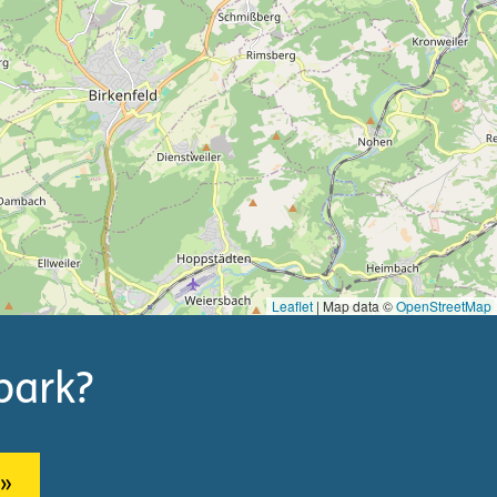
Leaflet
| Map data ©
OpenStreetMap
park?