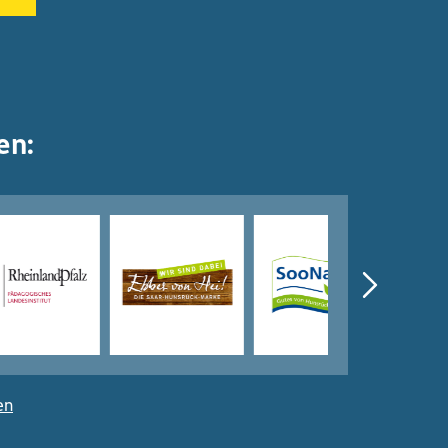
en:
en