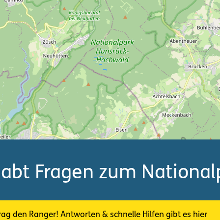
habt Fragen zum National
rag den Ranger! Antworten & schnelle Hilfen gibt es hier