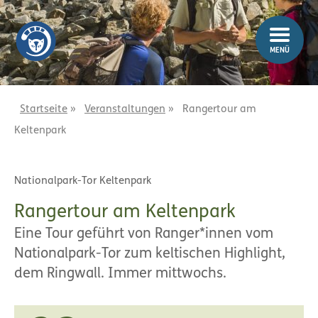
Z
Z
u
u
m
m
MENÜ
I
H
n
a
h
u
a
p
Startseite
»
Veranstaltungen
»
Rangertour am
l
t
Keltenpark
t
m
e
n
Nationalpark-Tor Keltenpark
ü
Rangertour am Keltenpark
Eine Tour geführt von Ranger*innen vom
Nationalpark-Tor zum keltischen Highlight,
dem Ringwall. Immer mittwochs.