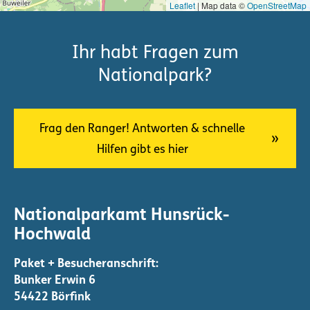
Leaflet
| Map data ©
OpenStreetMap
Ihr habt Fragen zum
Nationalpark?
Frag den Ranger! Antworten & schnelle
Hilfen gibt es hier
Nationalparkamt Hunsrück-
Hochwald
Bunker Erwin 6
54422 Börfink