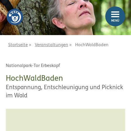
Z
Z
u
u
m
m
MENÜ
I
H
n
a
h
u
a
p
Startseite
»
Veranstaltungen
»
HochWaldBaden
l
t
t
m
Nationalpark-Tor Erbeskopf
e
n
HochWaldBaden
ü
Entspannung, Entschleunigung und Picknick
im Wald