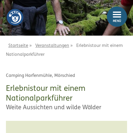
Z
Z
u
u
m
m
MENÜ
I
H
n
a
h
u
a
p
Startseite
»
Veranstaltungen
»
Erlebnistour mit einem
l
t
Nationalparkführer
t
m
e
n
Camping Harfenmühle, Mörschied
ü
Erlebnistour mit einem
Nationalparkführer
Weite Aussichten und wilde Wälder