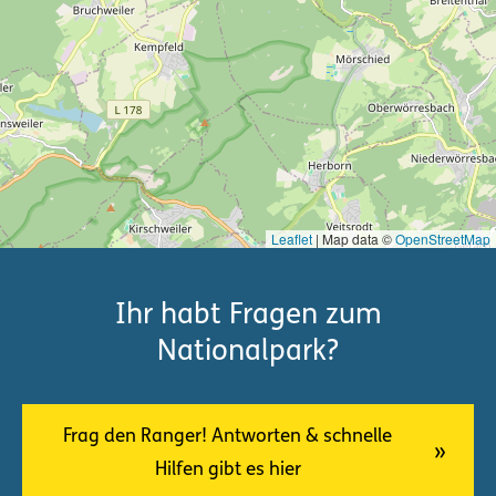
Leaflet
| Map data ©
OpenStreetMap
Ihr habt Fragen zum
Nationalpark?
Frag den Ranger! Antworten & schnelle
Hilfen gibt es hier