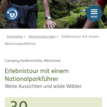
Z
Z
u
u
m
m
MENÜ
I
H
n
a
h
u
a
p
Startseite
»
Veranstaltungen
»
Erlebnistour mit einem
l
t
Nationalparkführer
t
m
e
n
Camping Harfenmühle, Mörschied
ü
Erlebnistour mit einem
Nationalparkführer
Weite Aussichten und wilde Wälder