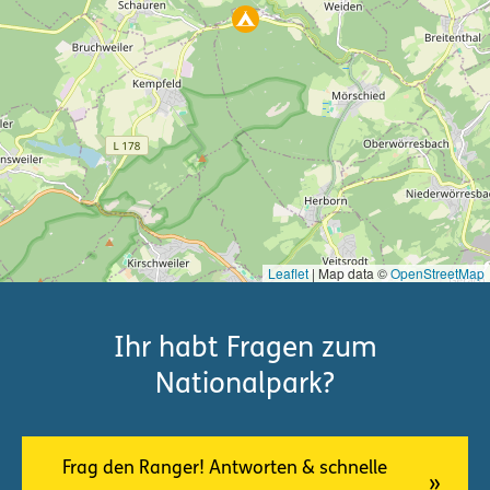
Leaflet
| Map data ©
OpenStreetMap
Ihr habt Fragen zum
Nationalpark?
Frag den Ranger! Antworten & schnelle