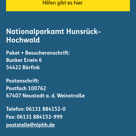
Hilfen gibt es hier
Nationalparkamt Hunsrück-
Hochwald
Bunker Erwin 6
54422 Börfink
Telefon:
06131 884152-0
Fax: 06131 884152-999
poststelle@nlphh.de