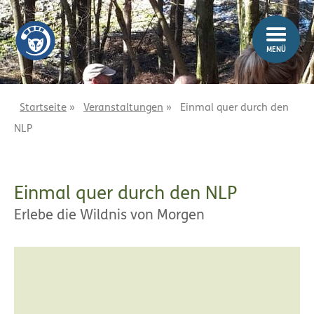
Z
Z
u
u
m
m
MENÜ
I
H
n
a
h
u
a
p
Startseite
»
Veranstaltungen
»
Einmal quer durch den
l
t
NLP
t
m
e
n
Einmal quer durch den NLP
ü
Erlebe die Wildnis von Morgen