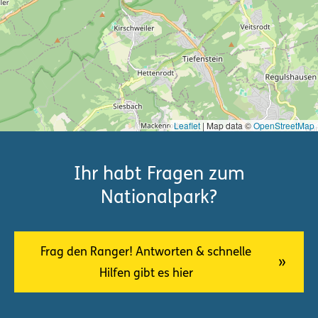
Leaflet
| Map data ©
OpenStreetMap
Ihr habt Fragen zum
Nationalpark?
Frag den Ranger! Antworten & schnelle
Hilfen gibt es hier