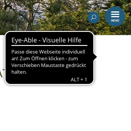
MENÜ
AT