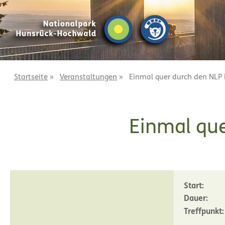
Z
Z
u
u
m
m
I
H
n
a
h
u
a
p
Startseite
»
Veranstaltungen
»
Einmal quer durch den NLP
l
t
t
m
e
Einmal qu
n
ü
Start:
Dauer:
Treffpunkt: