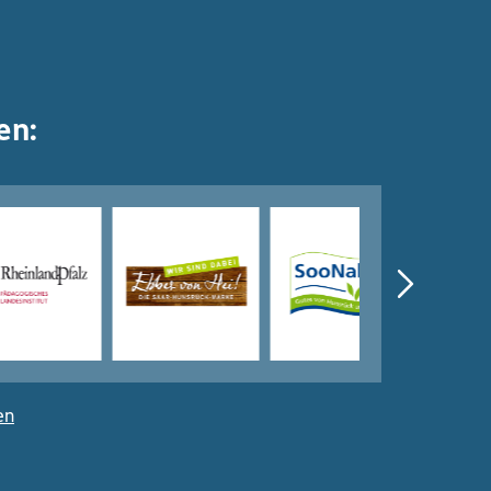
en:
en