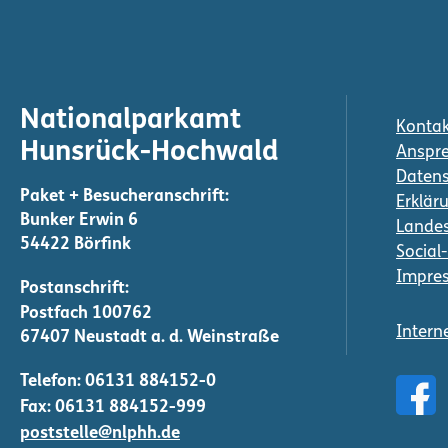
Nationalparkamt
Kontak
Hunsrück-Hochwald
Anspre
Daten
Erkläru
Bunker Erwin 6
Landes
54422 Börfink
Social
Impre
Intern
Telefon:
06131 884152-0
Fax: 06131 884152-999
poststelle@nlphh.de