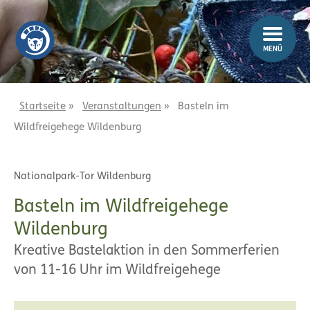
Z
Z
u
u
m
m
MENÜ
I
H
n
a
h
u
a
p
Startseite
»
Veranstaltungen
»
Basteln im
l
t
Wildfreigehege Wildenburg
t
m
e
n
Nationalpark-Tor Wildenburg
ü
Basteln im Wildfreigehege
Wildenburg
Kreative Bastelaktion in den Sommerferien
von 11-16 Uhr im Wildfreigehege