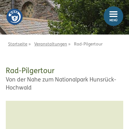
Z
Z
u
u
m
m
MENÜ
I
H
n
a
h
u
a
p
Startseite
»
Veranstaltungen
»
Rad-Pilgertour
l
t
t
m
e
Rad-Pilgertour
n
ü
Von der Nahe zum Nationalpark Hunsrück-
Hochwald