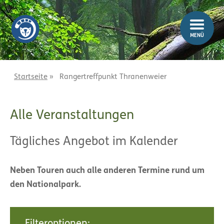
Z
Z
u
u
m
m
MENÜ
I
H
n
a
h
u
a
p
Startseite
»
Rangertreffpunkt Thranenweier
l
t
t
m
Alle Veranstaltungen
e
n
ü
Tägliches Angebot im Kalender
Neben Touren auch alle anderen Termine rund um
den Nationalpark.