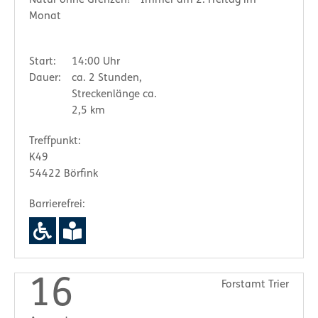
Natur ohne Grenzen! - Immer am 2. Freitag im
Monat
Start:
14:00 Uhr
Dauer:
ca. 2 Stunden,
Streckenlänge ca.
2,5 km
Treffpunkt:
K49
54422 Börfink
Barrierefrei:
16
Forstamt Trier