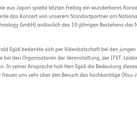
 aus Japan spielte letzten Freitag ein wunderbares Konzer
urde das Konzert von unserem Standortpartner am National
echnology GmbH) anlässlich des 10-jährigen Bestehens des 
arald Egidi bedankte sich per Videobotschaft bei den junge
 bei den Organisatoren der Veranstaltung, der ITVT. Leider
ein. In seiner Ansprache hob Herr Egidi die Bedeutung dies
ir freuen uns sehr über den Besuch des hochkarätige Ots
 dieses Konzert im Zeichen des 10-Jahres-Jubiläums des N
 japanisches Sprichwort sagt: ‚Die Natur trägt immer die Fa
ran, wie tief unsere Wahrnehmung von Natur mit unseren G
 die Virtuosität, das Zusammenspiel eines Symphonieorche
e Verbindung von Kultur und Natur.“
nk und haben uns sehr gefreut am Wochenende noch eine 