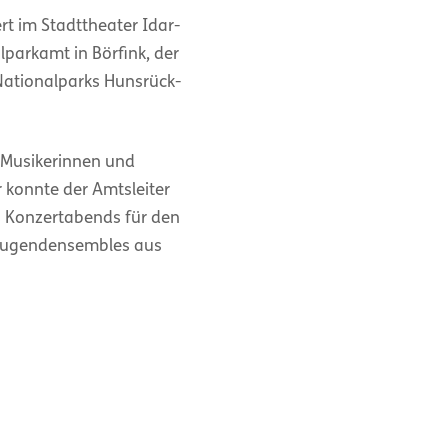
t im Stadttheater Idar-
parkamt in Börfink, der
Nationalparks Hunsrück-
n Musikerinnen und
 konnte der Amtsleiter
es Konzertabends für den
u-Jugendensembles aus
ationalparks Hunsrück-
rben des Geistes.‘ Diese
efühlen verbunden ist.
sters – an einem solchen
Gruppe der Musikerinnen