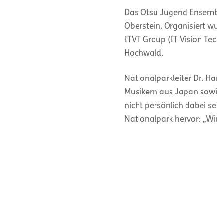
Das Otsu Jugend Ensemble
Oberstein. Organisiert w
ITVT Group (IT Vision T
Hochwald.
Nationalparkleiter Dr. H
Musikern aus Japan sowie
nicht persönlich dabei s
Nationalpark hervor: „W
Japan. Es ehrt uns, dass
Hochwald steht. Ein altes
Weisheit erinnert uns da
Die Schönheit der Musik,
Abend zeigt sich die eng
Wir sagen herzlichen Da