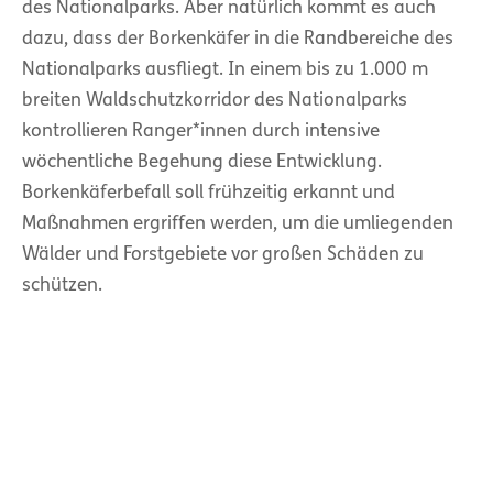
des Nationalparks. Aber natürlich kommt es auch
dazu, dass der Borkenkäfer in die Randbereiche des
Nationalparks ausfliegt. In einem bis zu 1.000 m
breiten Waldschutzkorridor des Nationalparks
kontrollieren Ranger*innen durch intensive
wöchentliche Begehung diese Entwicklung.
Borkenkäferbefall soll frühzeitig erkannt und
Maßnahmen ergriffen werden, um die umliegenden
Wälder und Forstgebiete vor großen Schäden zu
schützen.
In diesen Waldschutzbereichen an den Rändern des
Nationalparks laufen derzeit viele Waldarbeiten.
Der
Borkenkäferbefall ist hier teilweise massiv. Daher
werden dort und auch in den angrenzenden
Waldgebieten befallene Bäume entnommen. Ein