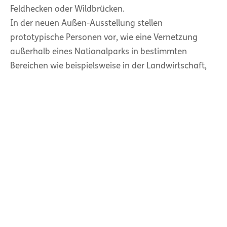
Feldhecken oder Wildbrücken.
In der neuen Außen-Ausstellung stellen
prototypische Personen vor, wie eine Vernetzung
außerhalb eines Nationalparks in bestimmten
Bereichen wie beispielsweise in der Landwirtschaft,
im Wirtschaftswald, in Privatgärten oder in grünen
Städten aussehen kann. Auf dem Gelände
empfangen insgesamt 7 Menschen die Besuchenden
sinnbildlich an ihrer Tür. Sie erzählen dann, was ihnen
die Natur bedeutet und was sie selbst zum
Naturschutz beitragen. So gibt es beispielsweise
Michaela Blum, sie soll Leiterin eines
Grünflächenamts sein. Blum stellt vor, welche
positiven Auswirkungen eine Stadtbegrünung für den
Naturschutz haben kann. Sie gibt den Besuchenden
Impulse für ihren Alltag mit und zeigt auf, wie sie ihre