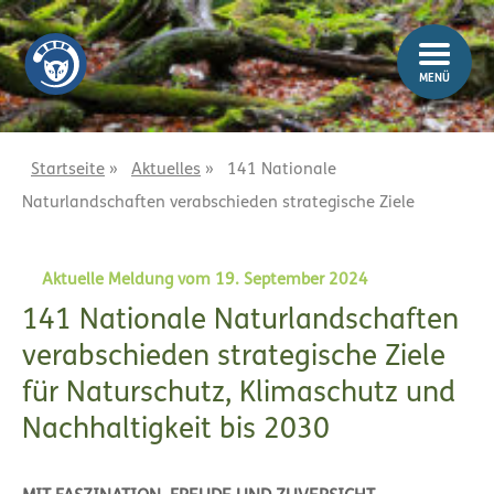
Z
Z
u
u
m
m
MENÜ
I
H
n
a
h
u
a
p
Startseite
»
Aktuelles
»
141 Nationale
l
t
Naturlandschaften verabschieden strategische Ziele
t
m
e
n
Aktuelle Meldung vom 19. September 2024
ü
141 Nationale Naturlandschaften
verabschieden strategische Ziele
für Naturschutz, Klimaschutz und
Nachhaltigkeit bis 2030