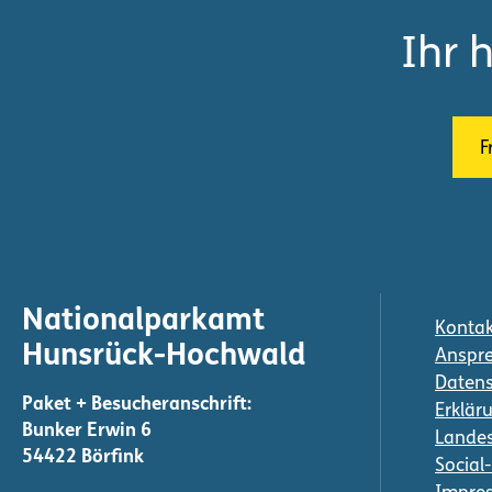
Ihr 
F
Nationalparkamt
Kontak
Hunsrück-Hochwald
Anspre
Daten
Erkläru
Bunker Erwin 6
Landes
54422 Börfink
Social