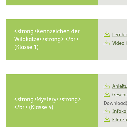
<strong>Kennzeichen der
Lernbl
Wildkatze</strong> </br>
Video 
(Klasse 1)
Anleit
Geschi
<strong>Mystery</strong>
Download
</br> (Klasse 4)
Infoka
Film z