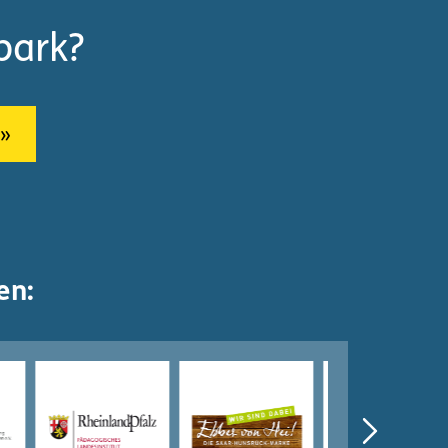
park?
en: