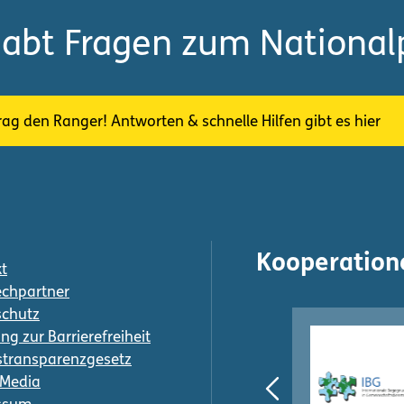
habt Fragen zum National
rag den Ranger! Antworten & schnelle Hilfen gibt es hier
Kooperation
t
chpartner
schutz
ng zur Barrierefreiheit
transparenzgesetz
-Media