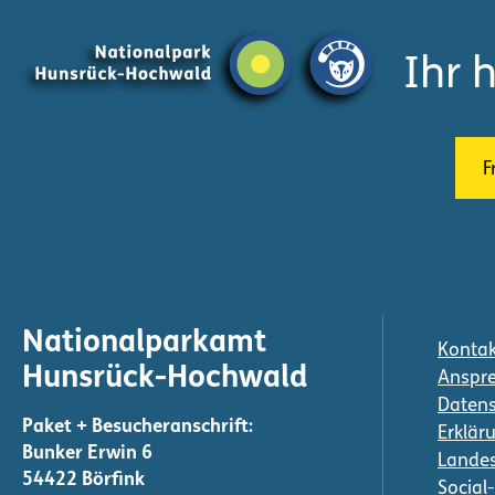
Z
Z
u
u
Ihr 
m
m
I
H
n
a
h
u
F
a
p
l
t
t
m
e
n
ü
Nationalparkamt
Kontak
Hunsrück-Hochwald
Anspre
Daten
Erkläru
Bunker Erwin 6
Landes
54422 Börfink
Social