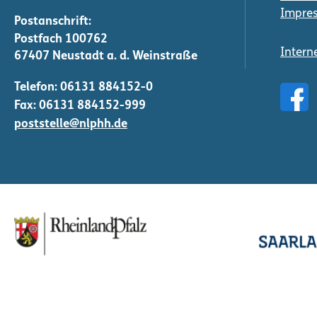
Impre
Intern
Telefon:
06131 884152-0
Fax: 06131 884152-999
poststelle@nlphh.de