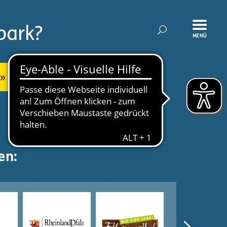
park?
MENÜ
en: