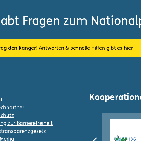
habt Fragen zum National
rag den Ranger! Antworten & schnelle Hilfen gibt es hier
Kooperation
t
chpartner
schutz
ng zur Barrierefreiheit
transparenzgesetz
-Media